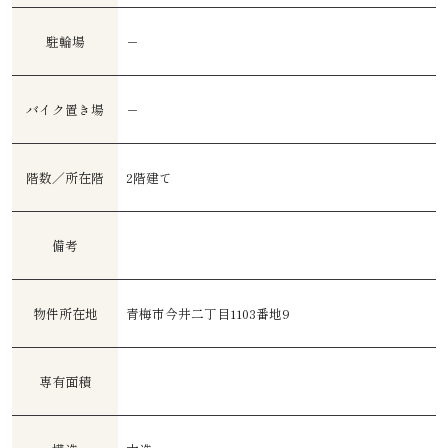
駐輪場
－
バイク置き場
－
階数／所在階
2階建て
備考
物件所在地
青梅市今井二丁目1103番地9
専有面積