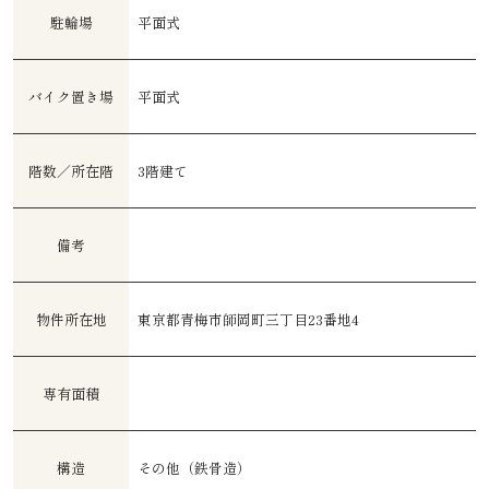
駐輪場
平面式
バイク置き場
平面式
階数／所在階
3階建て
備考
物件所在地
東京都青梅市師岡町三丁目23番地4
専有面積
構造
その他（鉄骨造）