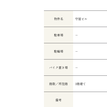
物件名
守屋ビル
駐車場
－
駐輪場
－
バイク置き場
－
階数／所在階
3階建て
備考