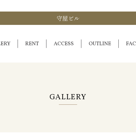
守屋ビル
LERY
RENT
ACCESS
OUTLINE
FAC
GALLERY