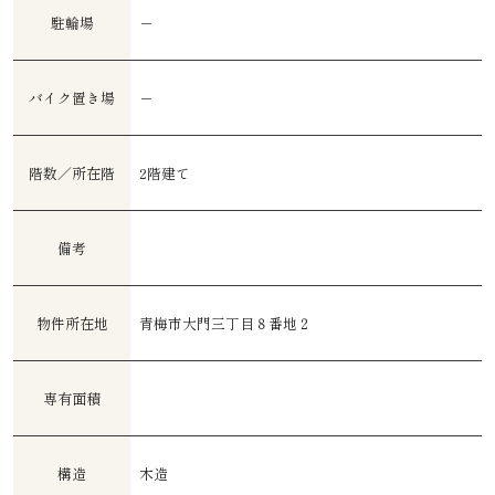
駐輪場
－
バイク置き場
－
階数／所在階
2階建て
備考
物件所在地
青梅市大門三丁目８番地２
専有面積
構造
木造