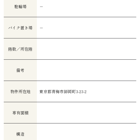
駐輪場
－
バイク置き場
－
階数／所在階
備考
物件所在地
東京都青梅市師岡町3-23-2
専有面積
構造